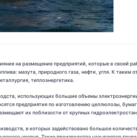
ияние на размещение предприятий, которые в своей ра
лива: мазута, природного газа, нефти, угля. К таким 
еталлургия, теплоэнергетика.
водств, использующих большие объемы электроэнергии
осятся предприятия по изготовлению целлюлозы, бумаг
Размещают их поблизости от крупных гидроэлектростан
оизводств, в которых задействовано большое количест
высокого уровня. Такие производства называются труд