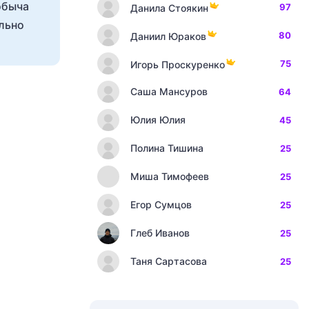
обыча
97
Данила Стоякин
ильно
80
Даниил Юраков
75
Игорь Проскуренко
Саша Мансуров
64
Юлия Юлия
45
Полина Тишина
25
Миша Тимофеев
25
Егор Сумцов
25
Глеб Иванов
25
Таня Сартасова
25