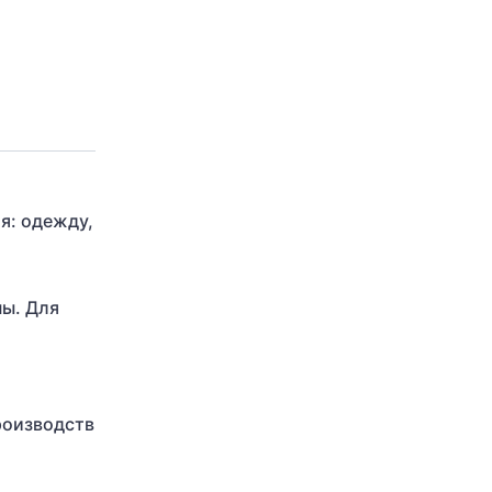
я: одежду,
ны. Для
роизводств