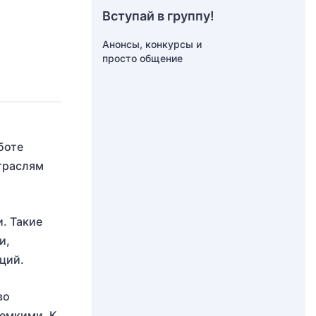
Вступай в группу!
Анонсы, конкурсы и
просто общение
боте
отраслям
. Такие
и,
ций.
во
оемкими. К