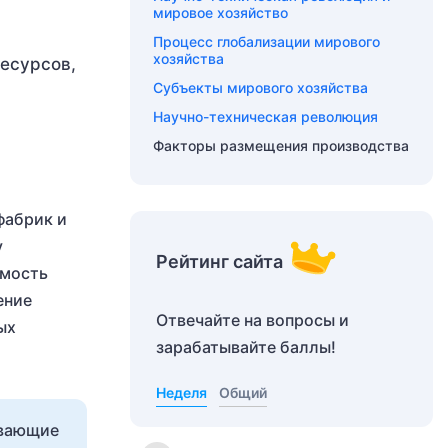
мировое хозяйство
Процесс глобализации мирового
хозяйства
есурсов,
Субъекты мирового хозяйства
Научно-техническая революция
Факторы размещения производства
фабрик и
у
Рейтинг сайта
имость
ение
Отвечайте на вопросы и
ых
зарабатывайте баллы!
Неделя
Общий
ывающие