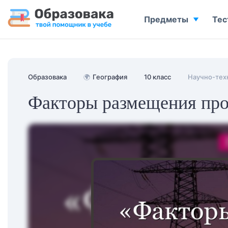
Предметы
Тес
Образовака
🌍
География
10 класс
Научно-тех
Факторы размещения про