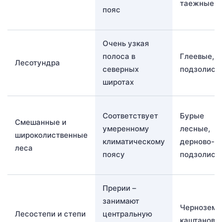
таежные
пояс
Очень узкая
полоса в
Глеевые,
Лесотундра
северных
подзолист
широтах
Соответствует
Бурые
Смешанные и
умеренному
лесные,
широколиственные
климатическому
дерново-
леса
поясу
подзолист
Прерии –
занимают
Черноземы
Лесостепи и степи
центральную
каштановы