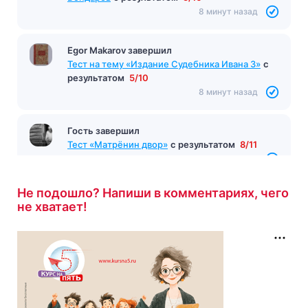
8 минут назад
Гость завершил
Тест по произведению «Горячий снег»
Бондарев
с результатом
5/10
8 минут назад
Egor Makarov завершил
Тест на тему «Издание Судебника Ивана 3»
с
результатом
5/10
8 минут назад
Не подошло? Напиши в комментариях, чего
не хватает!