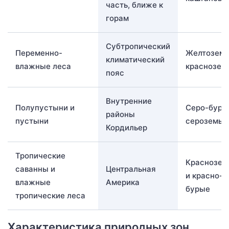
часть, ближе к
горам
Субтропический
Переменно-
Желтоземы
климатический
влажные леса
краснозем
пояс
Внутренние
Полупустыни и
Серо-буры
районы
пустыни
сероземы
Кордильер
Тропические
Краснозе
саванны и
Центральная
и красно-
влажные
Америка
бурые
тропические леса
Характеристика природных зон