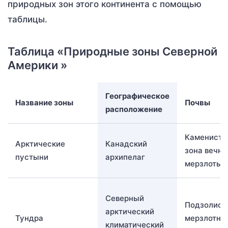
природных зон этого континента с помощью
таблицы.
Таблица «Природные зоны Северной
Америки »
Географическое
Название зоны
Почвы
расположение
Каменисты
Арктические
Канадский
зона вечно
пустыни
архипелаг
мерзлоты
Северный
Подзолист
арктический
Тундра
мерзлотно
климатический