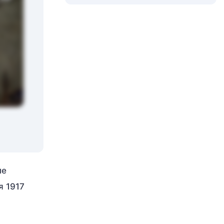
ле
я 1917