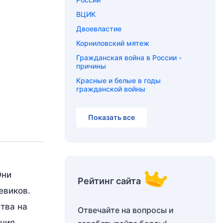
ВЦИК
Двоевластие
Корниловский мятеж
Гражданская война в России -
причины
Красные и белые в годы
гражданской войны
Показать все
Они
Рейтинг сайта
евиков.
тва на
Отвечайте на вопросы и
ечия