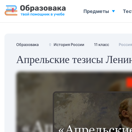
Предметы
Тес
Образовака
🏺
История России
11 класс
Россия
Апрельские тезисы Лени