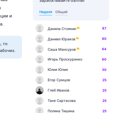
зарабатывайте баллы!
ы
Неделя
Общий
ции и
а.
87
Данила Стоякин
80
Даниил Юраков
, то
64
Саша Мансуров
рабочих.
Игорь Проскуренко
60
Юлия Юлия
30
Егор Сумцов
25
Глеб Иванов
25
Таня Сартасова
25
Полина Тишина
25