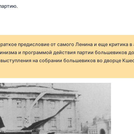
партию.
краткое предисловие от самого Ленина и еще критика в
нинизма и программой действия партии большевиков д
мя выступления на собрании большевиков во дворце Кше