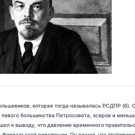
ольшевиков, которая тогда называлась РСДПР (б). 
и левого большинства Петросовета, эсеров и меньш
шел к выводу, что давление временного правительс
 Февральской революции. Он решил, что противор