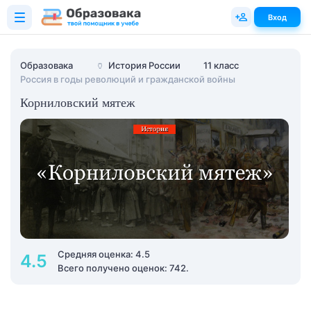
Вход
Образовака
🏺
История России
11 класс
Россия в годы революций и гражданской войны
Корниловский мятеж
Средняя оценка: 4.5
4.5
Всего получено оценок: 742.