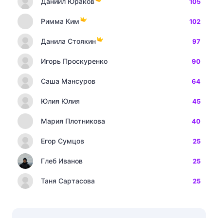
Даниил Юраков
105
Римма Ким
102
Данила Стоякин
97
Игорь Проскуренко
90
Саша Мансуров
64
Юлия Юлия
45
Мария Плотникова
40
Егор Сумцов
25
Глеб Иванов
25
Таня Сартасова
25