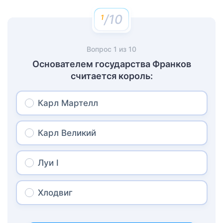
/10
Вопрос
1
из
10
Основателем государства Франков
считается король:
Карл Мартелл
Карл Великий
Луи I
Хлодвиг