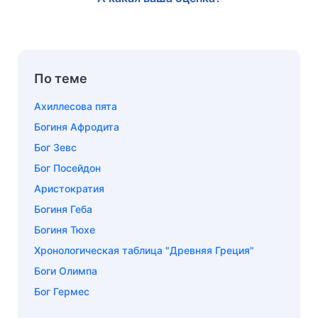
По теме
Ахиллесова пята
Богиня Афродита
Бог Зевс
Бог Посейдон
Аристократия
Богиня Геба
Богиня Тюхе
Хронологическая таблица "Древняя Греция"
Боги Олимпа
Бог Гермес