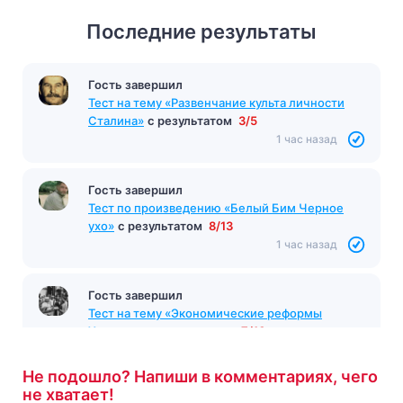
Последние результаты
Гость завершил
Тест на тему «Развенчание культа личности
Сталина»
с результатом
3/5
1 час назад
Гость завершил
Тест по произведению «Белый Бим Черное
ухо»
с результатом
8/13
1 час назад
Гость завершил
Тест на тему «Экономические реформы
Хрущева»
с результатом
7/10
1 час назад
Не подошло? Напиши в комментариях, чего
не хватает!