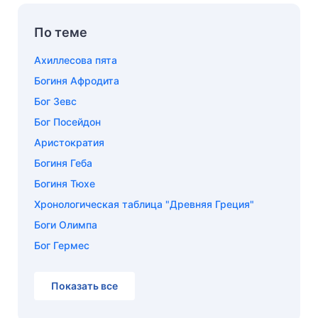
По теме
Ахиллесова пята
Богиня Афродита
Бог Зевс
Бог Посейдон
Аристократия
Богиня Геба
Богиня Тюхе
Хронологическая таблица "Древняя Греция"
Боги Олимпа
Бог Гермес
Показать все