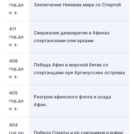
год до
Заключение Никиева мира со Спартой
н. э.
411
Свержение демократии в Афинах
год до
спартанскими олигархами
н. э.
406
Победа Афин в морской битве со
год до
спартанцами при Аргинусских островах
н. э.
405
Разгром афинского флота и осада
год до
Афин.
н. э.
404
год до
Победа Спарты и ее союзников в войне.