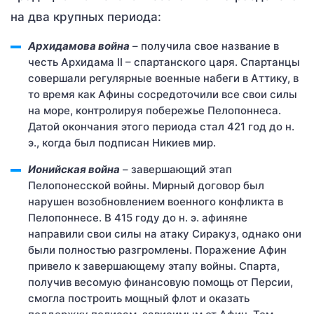
на два крупных периода:
Архидамова война
– получила свое название в
честь Архидама II – спартанского царя. Спартанцы
совершали регулярные военные набеги в Аттику, в
то время как Афины сосредоточили все свои силы
на море, контролируя побережье Пелопоннеса.
Датой окончания этого периода стал 421 год до н.
э., когда был подписан Никиев мир.
Ионийская война
– завершающий этап
Пелопонесской войны. Мирный договор был
нарушен возобновлением военного конфликта в
Пелопоннесе. В 415 году до н. э. афиняне
направили свои силы на атаку Сиракуз, однако они
были полностью разгромлены. Поражение Афин
привело к завершающему этапу войны. Спарта,
получив весомую финансовую помощь от Персии,
смогла построить мощный флот и оказать