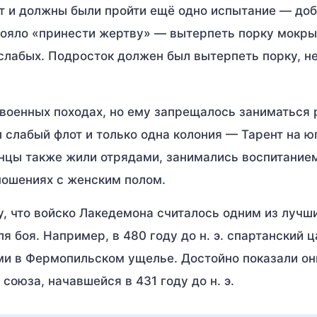
т и должны были пройти ещё одно испытание — доб
тояло «принести жертву» — вытерпеть порку мокр
слабых. Подросток должен был вытерпеть порку, не
в военных походах, но ему запрещалось заниматься
л слабый флот и только одна колония — Тарент на ю
танцы также жили отрядами, занимались воспитание
ношениях с женским полом.
, что войско Лакедемона считалось одним из лучши
я боя. Например, в 480 году до н. э. спартанский 
ами в Фермопильском ущелье. Достойно показали они
оюза, начавшейся в 431 году до н. э.