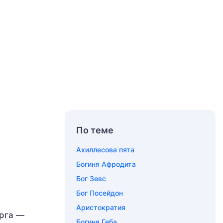
По теме
Ахиллесова пята
Богиня Афродита
Бог Зевс
Бог Посейдон
Аристократия
урга —
Богиня Геба