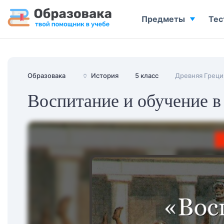
Предметы
Тес
Образовака
🏺
История
5 класс
Древняя Греци
Воспитание и обучение в