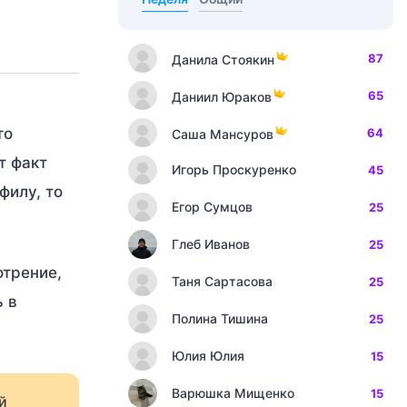
87
Данила Стоякин
65
Даниил Юраков
то
64
Саша Мансуров
т факт
Игорь Проскуренко
45
филу, то
Егор Сумцов
25
Глеб Иванов
25
отрение,
Таня Сартасова
25
ь в
Полина Тишина
25
Юлия Юлия
15
Варюшка Мищенко
15
й