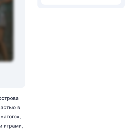
острова
ластью в
«агогэ»,
и играми,