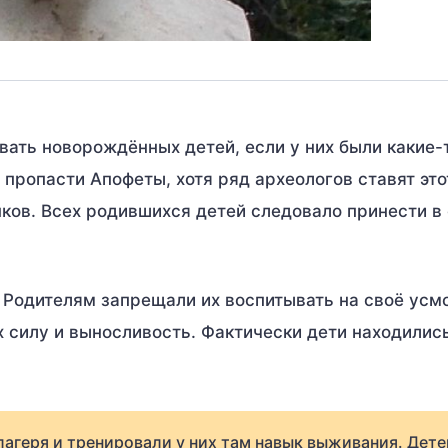
вать новорождённых детей, если у них были какие-
 пропасти Апофеты, хотя ряд археологов ставят это
нков. Всех родившихся детей следовало принести в 
 Родителям запрещали их воспитывать на своё усм
х силу и выносливость. Фактически дети находилис
лагеря и тренировали у них там навык выживания. Дете