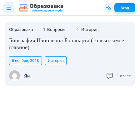
Вход
Образовака
❓
Вопросы
🏺
История
Биография Наполеона Бонапарта (только самое
главное)
5 ноября, 2018
История
Ян
1
ответ