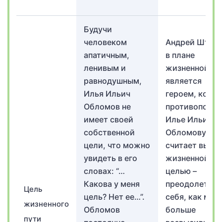
Будучи
человеком
Андрей Штол
апатичным,
в плане
ленивым и
жизненной це
равнодушным,
является
Илья Ильич
героем, кото
Обломов не
противополо
имеет своей
Илье Ильичу
собственной
Обломову. Ге
цели, что можно
считает высш
увидеть в его
жизненной
словах: “…
целью –
Какова у меня
преодолеть
Цель
цель? Нет ее…”.
себя, как мо
жизненного
Обломов
больше
пути