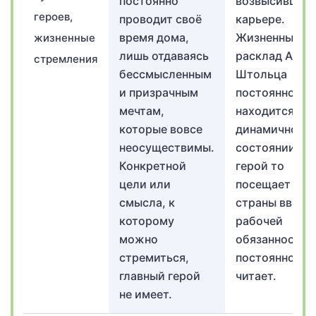
постоянно
возвысившись
героев,
проводит своё
карьере.
время дома,
Жизненный
жизненные
лишь отдаваясь
расклад Андр
стремления
бессмысленным
Штольца
и призрачным
постоянно
мечтам,
находится в
которые вовсе
динамичном
неосуществимы.
состоянии:
Конкретной
герой то
цели или
посещает дру
смысла, к
страны ввиду
которому
рабочей
можно
обязанности, 
стремиться,
постоянно
главный герой
читает.
не имеет.