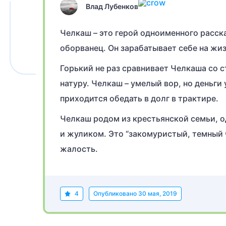
Влад Лубенков
Челкаш – это герой одноименного расска
оборванец. Он зарабатывает себе на жи
Горький не раз сравнивает Челкаша со 
натуру. Челкаш – умелый вор, но деньги
приходится обедать в долг в трактире.
Челкаш родом из крестьянской семьи, о
и жуликом. Это “закомуристый, темный ч
жалость.
4
Опубликовано
30 мая, 2019