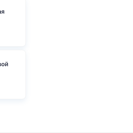
ая
вой