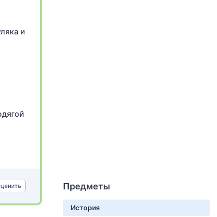
уляка и
одягой
Предметы
ценить
История