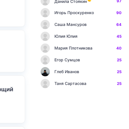
97
Данила Стоякин
Игорь Проскуренко
90
Саша Мансуров
64
Юлия Юлия
45
Мария Плотникова
40
Егор Сумцов
25
Глеб Иванов
25
Таня Сартасова
25
ающий