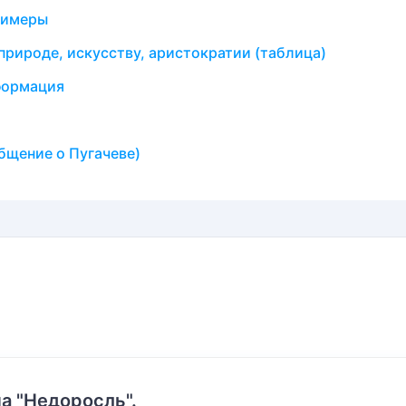
Примеры
природе, искусству, аристократии (таблица)
формация
общение о Пугачеве)
а "Недоросль".