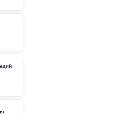
ающий
ая