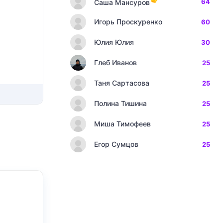
64
Саша Мансуров
Игорь Проскуренко
60
Юлия Юлия
30
Глеб Иванов
25
Таня Сартасова
25
Полина Тишина
25
Миша Тимофеев
25
Егор Сумцов
25