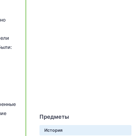
Оно
тели
были:
оенные
ние
Предметы
История