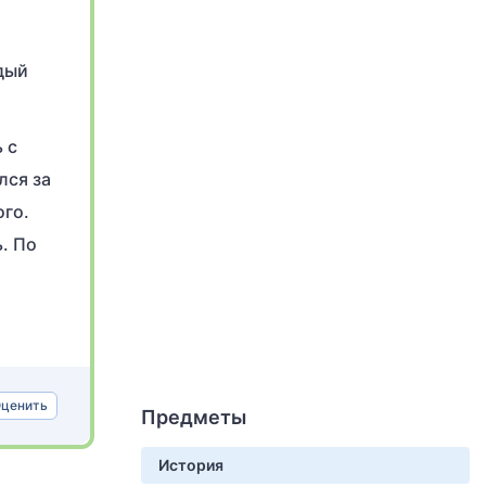
дый
 с
лся за
ого.
. По
ценить
Предметы
История