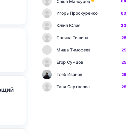
64
Саша Мансуров
Игорь Проскуренко
60
Юлия Юлия
30
Полина Тишина
25
Миша Тимофеев
25
Егор Сумцов
25
Глеб Иванов
25
Таня Сартасова
25
ающий