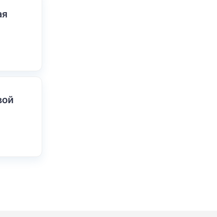
ая
вой