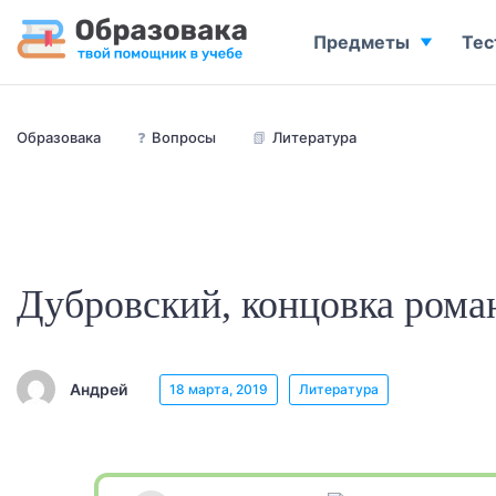
Предметы
Тес
Образовака
❓
Вопросы
📗
Литература
Дубровский, концовка рома
Андрей
18 марта, 2019
Литература