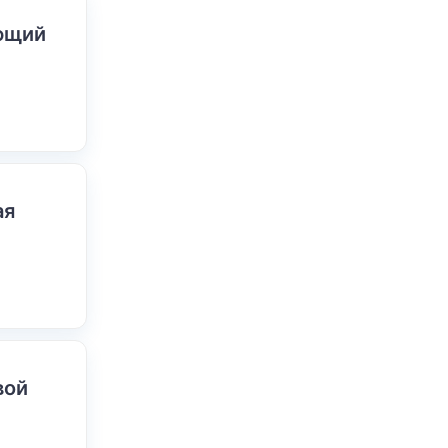
ающий
ая
вой