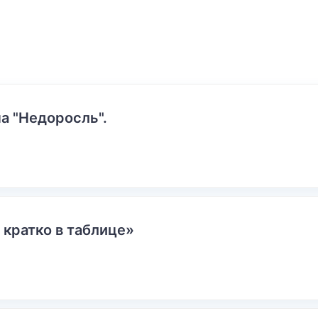
а "Недоросль".
 кратко в таблице»