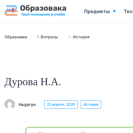
Предметы
Тес
Образовака
❓
Вопросы
🏺
История
Дурова Н.А.
Ньургун
22 апреля, 2020
История