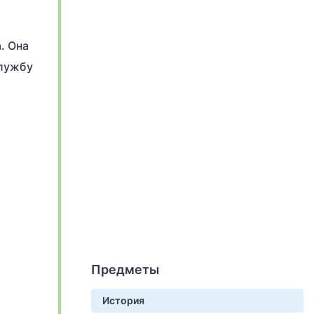
. Она
службу
Предметы
История