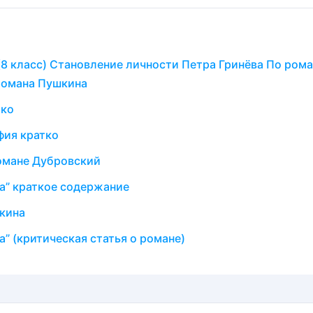
(8 класс) Становление личности Петра Гринёва По рома
 романа Пушкина
тко
фия кратко
романе Дубровский
а” краткое содержание
шкина
 (критическая статья о романе)