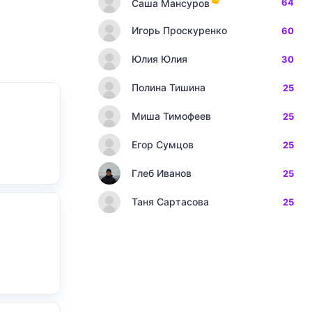
64
Саша Мансуров
Игорь Проскуренко
60
Юлия Юлия
30
Полина Тишина
25
Миша Тимофеев
25
Егор Сумцов
25
Глеб Иванов
25
Таня Сартасова
25