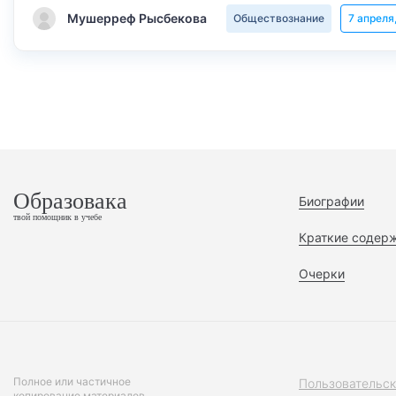
Мушерреф Рысбекова
Обществознание
7 апреля
Образовака
Биографии
твой помощник в учебе
Краткие содер
Очерки
Полное или частичное
Пользовательск
копирование материалов