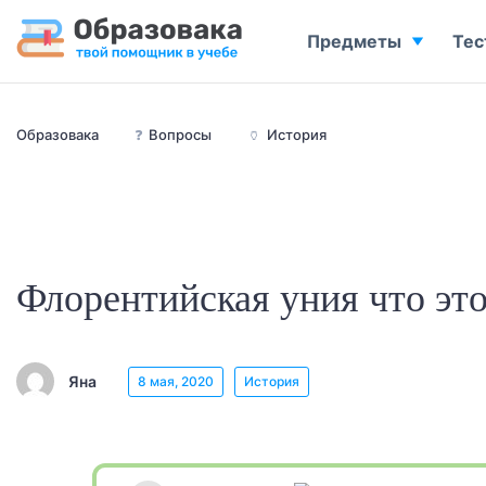
Предметы
Тес
Образовака
❓
Вопросы
🏺
История
Флорентийская уния что это
Яна
8 мая, 2020
История