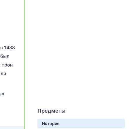
с 1438
 был
а трон
оля
ыл
Предметы
История