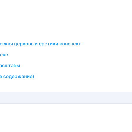
еская церковь и еретики конспект
веке
масштабы
ое содержание)