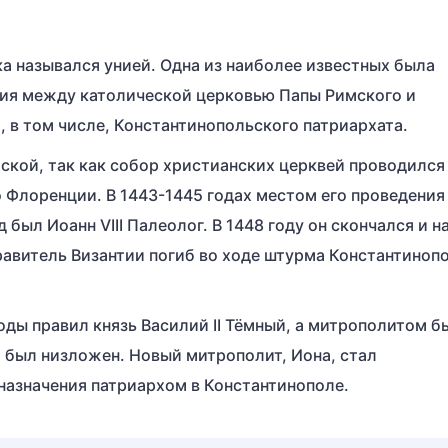
ка назывался унией. Одна из наиболее известных была
ция между католической церковью Папы Римского и
 в том числе, Константинопольского патриархата.
кой, так как собор христианских церквей проводился 
 во Флоренции. В 1443-1445 годах местом его проведения
был Иоанн VIII Палеолог. В 1448 году он скончался и н
правитель Византии погиб во ходе штурма Константиноп
оды правил князь Василий II Тёмный, а митрополитом б
о был низложен. Новый митрополит, Иона, стал
 назначения патриархом в Константинополе.