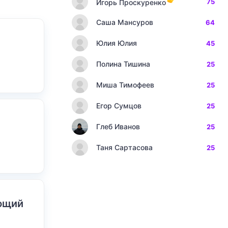
75
Игорь Проскуренко
Саша Мансуров
64
Юлия Юлия
45
Полина Тишина
25
Миша Тимофеев
25
Егор Сумцов
25
Глеб Иванов
25
Таня Сартасова
25
ающий