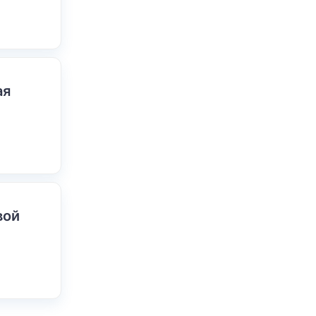
ая
вой