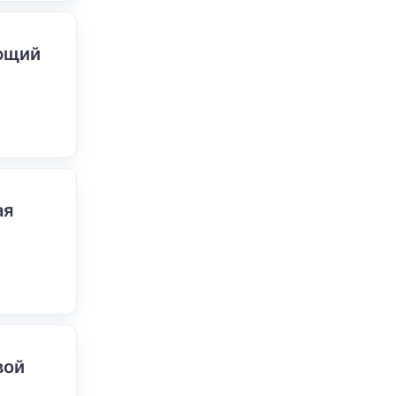
ающий
ая
вой