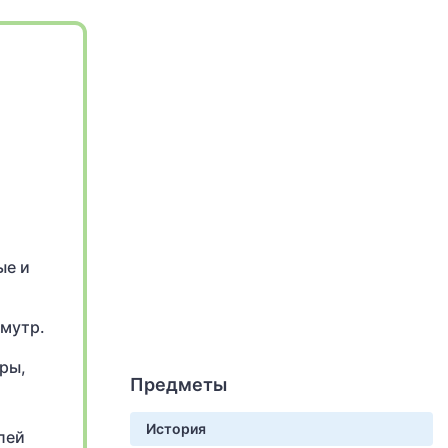
ые и
амутр.
ры,
Предметы
История
лей