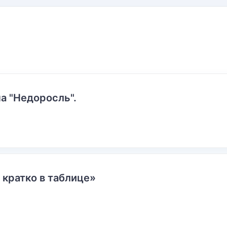
а "Недоросль".
 кратко в таблице»