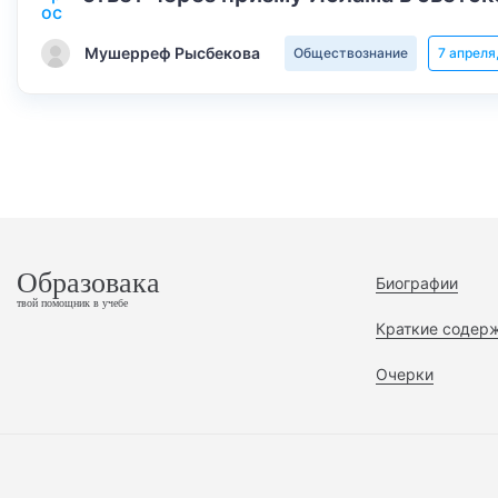
Мушерреф Рысбекова
Обществознание
7 апреля
Образовака
Биографии
твой помощник в учебе
Краткие содер
Очерки