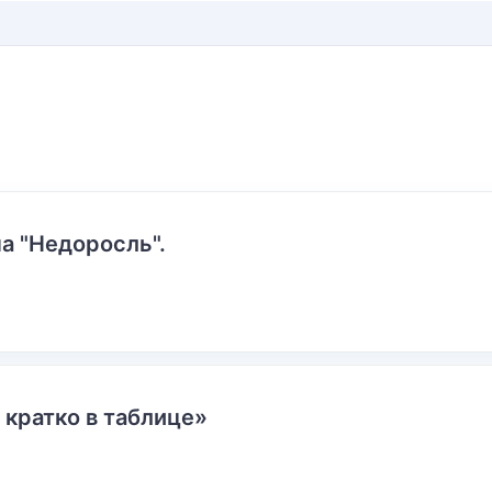
а "Недоросль".
 кратко в таблице»