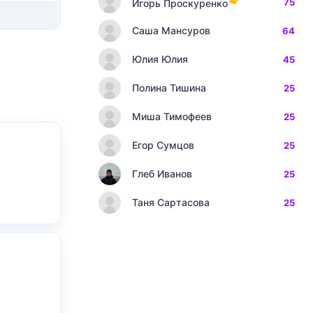
75
Игорь Проскуренко
Саша Мансуров
64
Юлия Юлия
45
Полина Тишина
25
Миша Тимофеев
25
Егор Сумцов
25
Глеб Иванов
25
Таня Сартасова
25