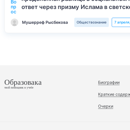
ответ через призму Ислама в светск
Мушерреф Рысбекова
Обществознание
7 апреля
Образовака
Биографии
твой помощник в учебе
Краткие содер
Очерки