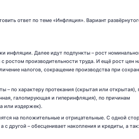
товить ответ по теме «Инфляция». Вариант развёрнутог
ки инфляции. Далее идут подпункты – рост номинально
 с ростом производительности труда. И ещё рост цен н
еличение налогов, сокращение производства при сохра
ы – по характеру протекания (скрытая или открытая), 
нная, галопирующая и гиперинфляция), по причинам
а или издержек).
ятся на положительные и отрицательные. С одной сто
а с другой – обесценивает накопления и кредиты, а та