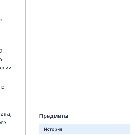
о
й
а
нении
по
роны,
Предметы
кже
История