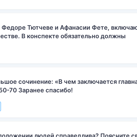
о Федоре Тютчеве и Афанасии Фете, включ
естве. В конспекте обязательно должны
ьшое сочинение: «В чем заключается главн
50-70 Заранее спасибо!
положении людей справедлива? Поясните с