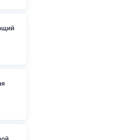
ающий
ая
вой