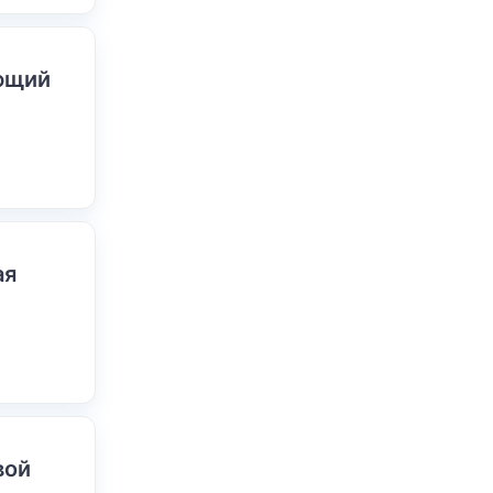
ающий
ая
вой