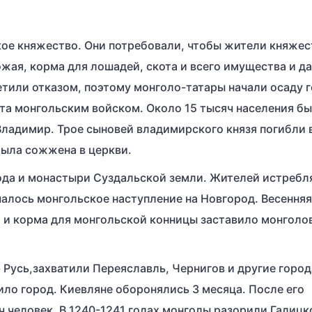
ское княжество. Они потребовали, чтобы жители княжес
ожая, корма для лошадей, скота и всего имущества и д
етили отказом, поэтому монголо-татары начали осаду 
зята монгольским войском. Около 15 тысяч населения б
 Владимир. Трое сыновей владимирского князя погибли 
была сожжена в церкви.
ода и монастыри Суздальской земли. Жителей истребл
ачалось монгольское наступление на Новгород. Весенняя
 и корма для монгольской конницы заставило монголо
Русь,захватили Переяславль, Чернигов и другие город
ило город. Киевляне оборонялись 3 месяца. После его
ч человек. В 1240-1241 годах монголы разорили Галицк