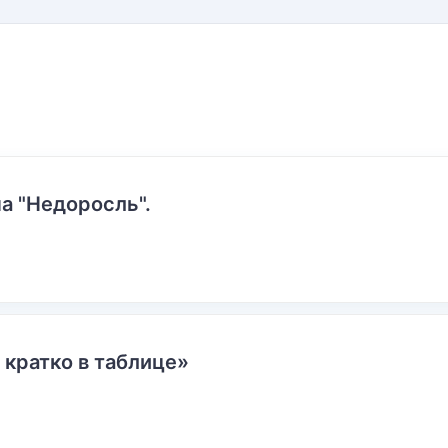
а "Недоросль".
 кратко в таблице»