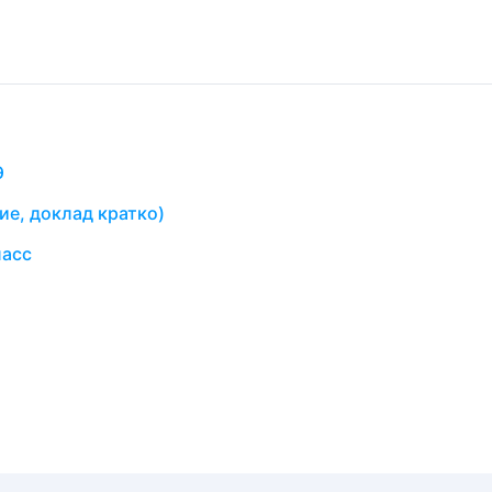
Э
ие, доклад кратко)
ласс