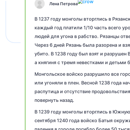
Лена Петрова
В 1237 году монголы вторглись в Рязан
каждый год платили 1/10 часть всего ур
людей для угона в рабство. Рязанцы отв
Через 6 дней Рязань была разорена и в
убито. В 1238 году был взят и разрушен
а княгиня с тремя невестками и детьми 
Монгольское войско разрушило все гор
или угоняли в плен. Весной 1238 года н
распутица и отсутствие продовольствия
повернуть назад.
В 1239 году монголы вторглись в Южную 
сентября 1240 года войско Батыя окруж
падения в городе погибло более 50 тыся