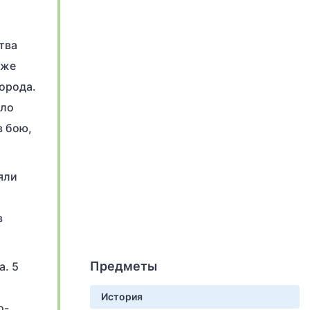
тва
аже
города.
ыло
в бою,
яли
в
Предметы
а. 5
История
о-