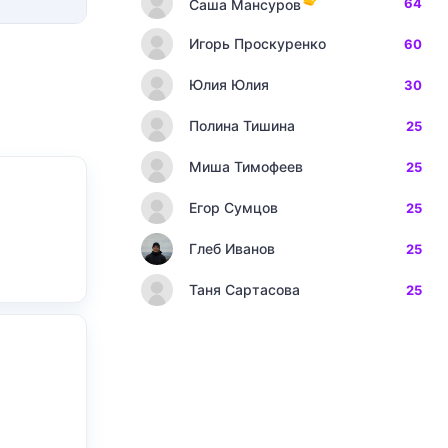
64
Саша Мансуров
Игорь Проскуренко
60
Юлия Юлия
30
Полина Тишина
25
Миша Тимофеев
25
Егор Сумцов
25
Глеб Иванов
25
Таня Сартасова
25