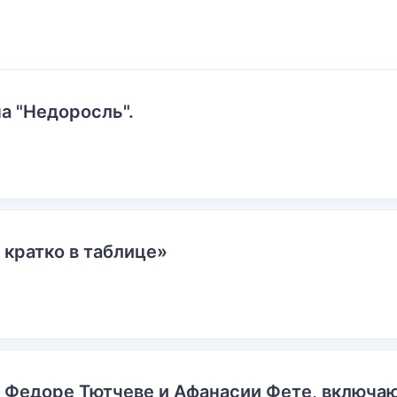
а "Недоросль".
 кратко в таблице»
о Федоре Тютчеве и Афанасии Фете, включ