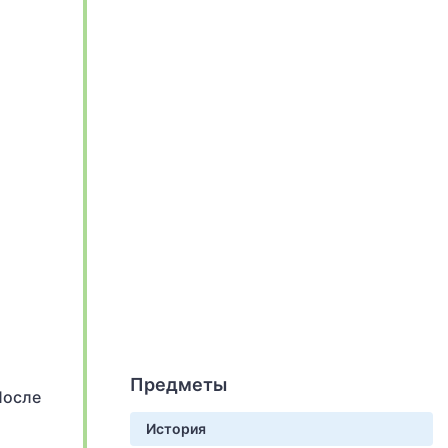
Предметы
После
История