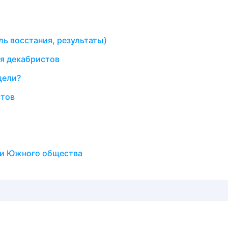
ль восстания, результаты)
я декабристов
цели?
стов
 и Южного общества