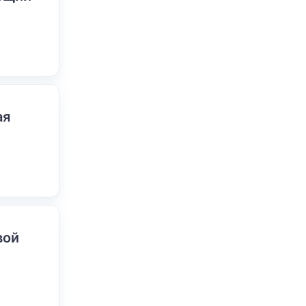
ая
вой