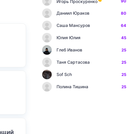
90
Игорь Проскуренко
Даниил Юраков
80
Саша Мансуров
64
Юлия Юлия
45
Глеб Иванов
25
Таня Сартасова
25
Sof Sch
25
Полина Тишина
25
ающий