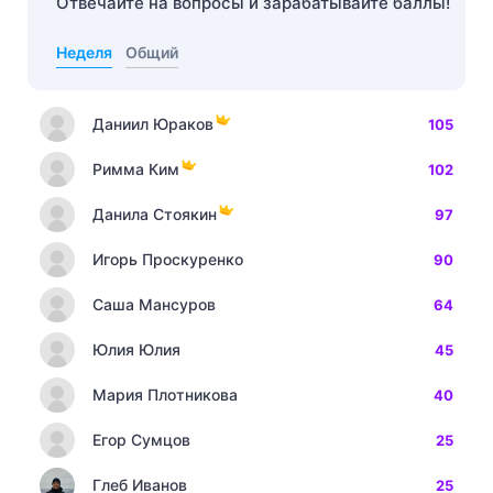
Отвечайте на вопросы и зарабатывайте баллы!
Неделя
Общий
Даниил Юраков
105
Римма Ким
102
Данила Стоякин
97
Игорь Проскуренко
90
Саша Мансуров
64
Юлия Юлия
45
Мария Плотникова
40
Егор Сумцов
25
Глеб Иванов
25