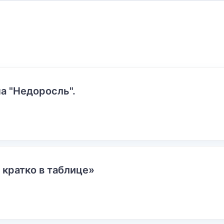
а "Недоросль".
 кратко в таблице»