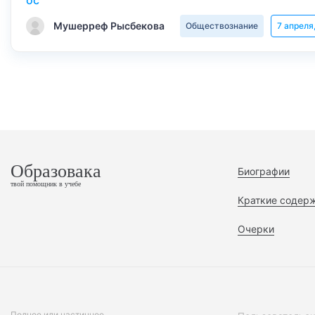
Мушерреф Рысбекова
Обществознание
7 апреля
Образовака
Биографии
твой помощник в учебе
Краткие содер
Очерки
Полное или частичное