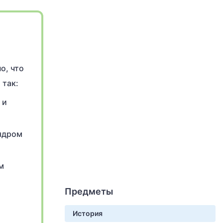
о, что
 так:
 и
 ядром
м
Предметы
История