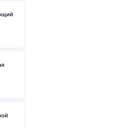
ающий
ая
вой