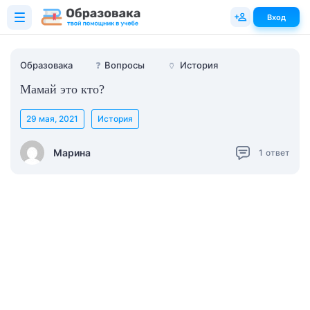
Вход
Образовака
❓
Вопросы
🏺
История
Мамай это кто?
29 мая, 2021
История
Марина
1
ответ