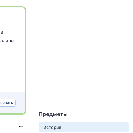
ра
раньше
ценить
Предметы
История