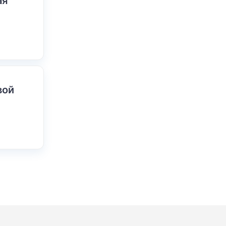
ая
вой