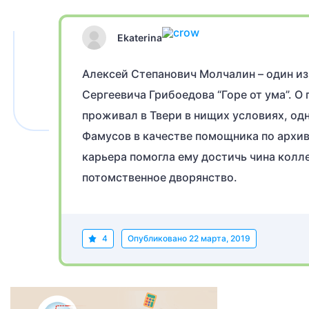
Ekaterina
Алексей Степанович Молчалин – один и
Сергеевича Грибоедова “Горе от ума”. О
проживал в Твери в нищих условиях, одн
Фамусов в качестве помощника по архив
карьера помогла ему достичь чина колл
потомственное дворянство.
4
Опубликовано
22 марта, 2019