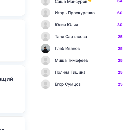
64
Саша Мансуров
Игорь Проскуренко
60
Юлия Юлия
30
Таня Сартасова
25
Глеб Иванов
25
Миша Тимофеев
25
Полина Тишина
25
ающий
Егор Сумцов
25