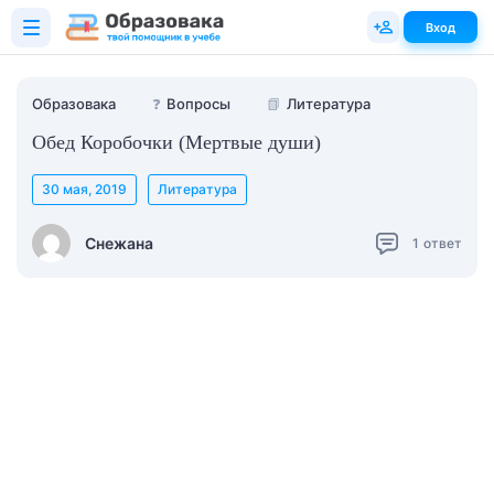
Вход
Образовака
❓
Вопросы
📗
Литература
Обед Коробочки (Мертвые души)
30 мая, 2019
Литература
Снежана
1
ответ