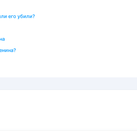
или его убили?
на
енина?