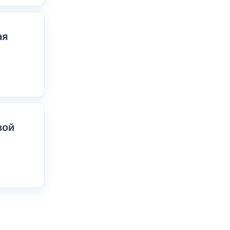
ая
вой