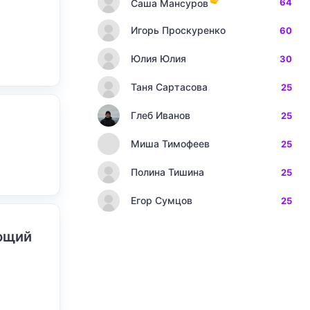
64
Саша Мансуров
Игорь Проскуренко
60
Юлия Юлия
30
Таня Сартасова
25
Глеб Иванов
25
Миша Тимофеев
25
Полина Тишина
25
Егор Сумцов
25
ающий