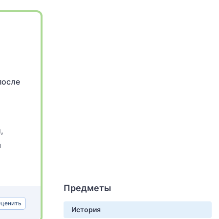
после
,
м
Предметы
ценить
История