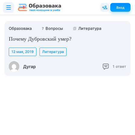
Вход
Образовака
❓
Вопросы
📗
Литература
Почему Дубровский умер?
12 мая, 2019
Литература
Дугар
1
ответ