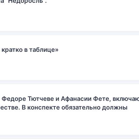
а "Недоросль".
 кратко в таблице»
о Федоре Тютчеве и Афанасии Фете, включ
естве. В конспекте обязательно должны