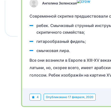
Ангелина Зеленская
Современной скрипке предшествовали 
ребек. Смычковый струнный инструм
скрипичного семейства;
гитарообразный фидель;
смычковая лира.
Все они возникли в Европе в XIII-XV век
латыни, но, скорее всего, имеет арабск
голосом. Ребек изображён на картине XV
4
Опубликовано
17 февраля, 2020