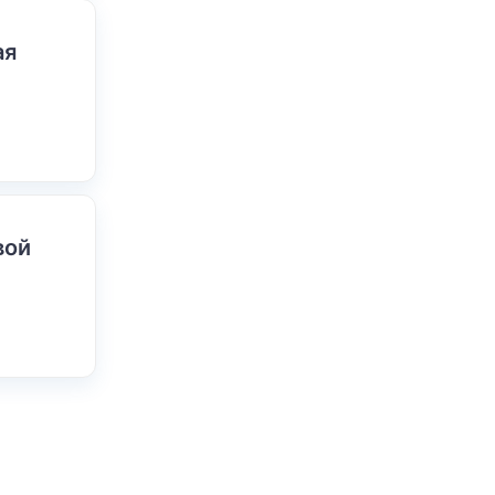
ая
вой