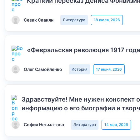
Краткий пересказ Дениса Фонвизин
Севак Саакян
Литература
18 июля, 2026
«Февральская революция 1917 года
Олег Самойленко
История
17 июня, 2026
Здравствуйте! Мне нужен конспект 
информацию о его биографии и творч
София Неъматова
Литература
14 мая, 2026