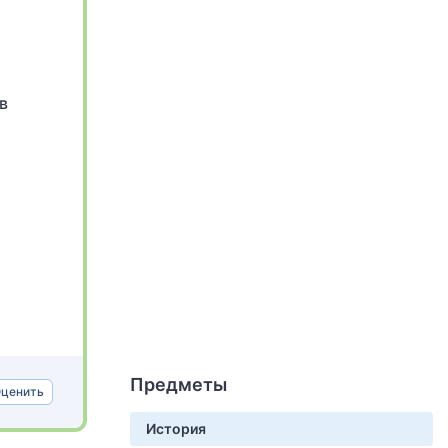
в
Предметы
ценить
История