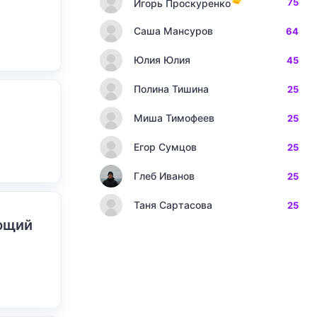
75
Игорь Проскуренко
Саша Мансуров
64
Юлия Юлия
45
Полина Тишина
25
Миша Тимофеев
25
Егор Сумцов
25
Глеб Иванов
25
Таня Сартасова
25
ающий