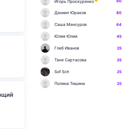
90
Игорь Проскуренко
Даниил Юраков
80
Саша Мансуров
64
Юлия Юлия
45
Глеб Иванов
25
Таня Сартасова
25
Sof Sch
25
Полина Тишина
25
ающий