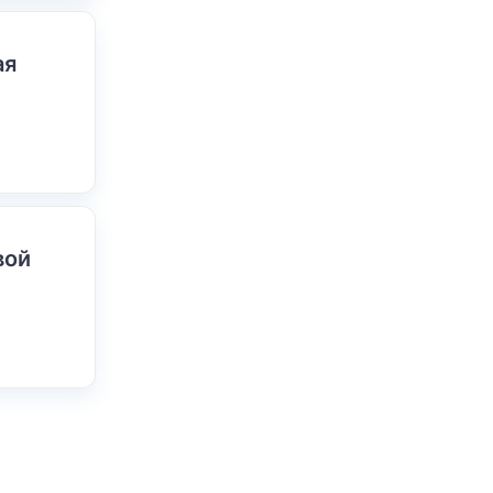
ая
вой