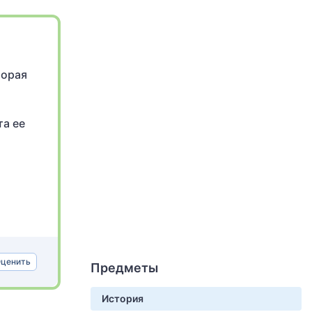
торая
та ее
ценить
Предметы
История