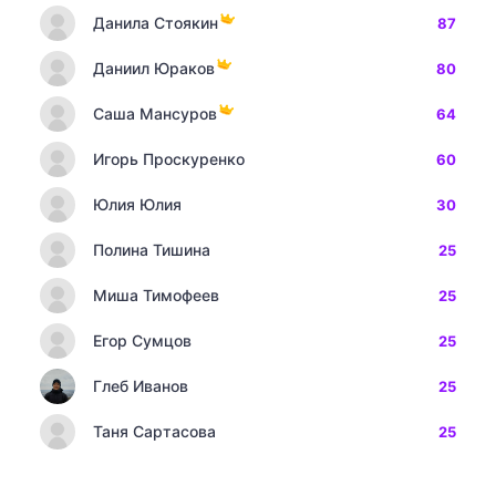
Данила Стоякин
87
Даниил Юраков
80
Саша Мансуров
64
Игорь Проскуренко
60
Юлия Юлия
30
Полина Тишина
25
Миша Тимофеев
25
Егор Сумцов
25
Глеб Иванов
25
Таня Сартасова
25