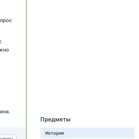
опрос
с
ожно
ина.
Предметы
История
ценить