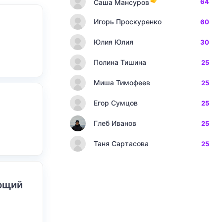
64
Саша Мансуров
Игорь Проскуренко
60
Юлия Юлия
30
Полина Тишина
25
Миша Тимофеев
25
Егор Сумцов
25
Глеб Иванов
25
Таня Сартасова
25
ающий