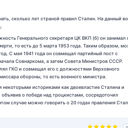
ать, сколько лет страной правил Сталин. На данный в
:
жность Генерального секретаря ЦК ВКП (б) он занимал 
мерти, то есть до 5 марта 1953 года. Таким образом, м
 год. С мая 1941 года он совмещал партийный пост с
начала Совнаркома, а затем Совета Министров СССР.
влял ГКО и совмещал его с должностями Верховного
миссара обороны, то есть военного министра.
ся некоторыми историками как двоевластие Сталина и
н, объявив о победе над троцкистами, сосредоточил
этом случае можно говорить о 20 годах правления Стал
О