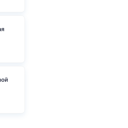
ая
вой