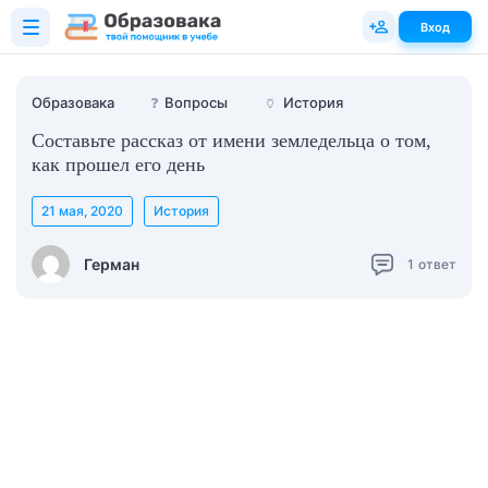
Вход
Образовака
❓
Вопросы
🏺
История
Составьте рассказ от имени земледельца о том,
как прошел его день
21 мая, 2020
История
Герман
1
ответ