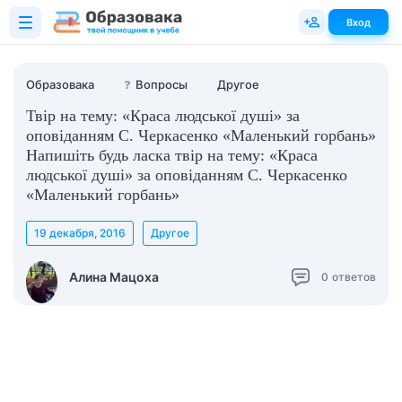
Вход
Образовака
❓
Вопросы
Другое
Твір на тему: «Краса людської душі» за
оповіданням С. Черкасенко «Маленький горбань»
Напишіть будь ласка твір на тему: «Краса
людської душі» за оповіданням С. Черкасенко
«Маленький горбань»
19 декабря, 2016
Другое
Алина Мацоха
0
ответов