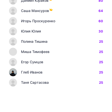
Даниил Юраков
80
Саша Мансуров
64
Игорь Проскуренко
60
Юлия Юлия
30
Полина Тишина
25
Миша Тимофеев
25
Егор Сумцов
25
Глеб Иванов
25
Таня Сартасова
25