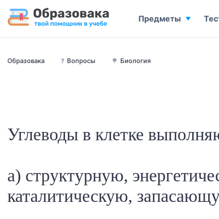
Предметы
Тес
Образовака
❓
Вопросы
🌳
Биология
Углеводы в клетке выполня
а) структурную, энергетиче
каталитическую, запасающ