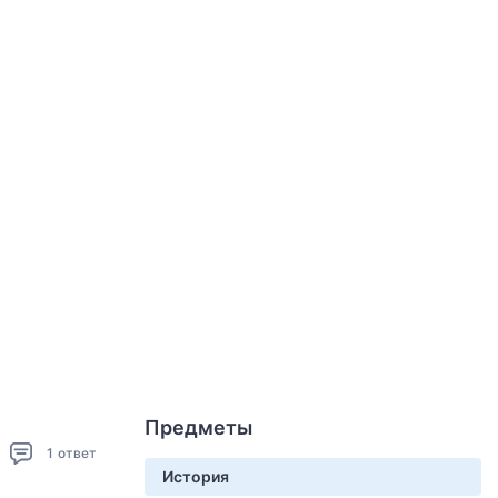
Предметы
1
ответ
История