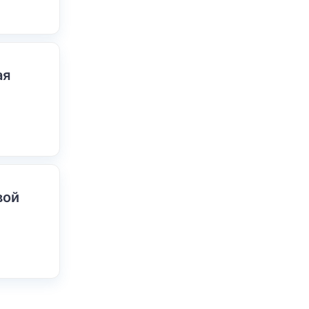
ая
вой