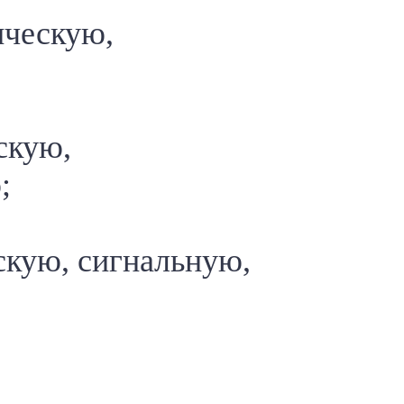
ическую,
скую,
;
скую, сигнальную,