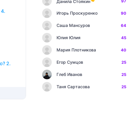
97
Данила Стоякин
 4.
Игорь Проскуренко
90
Саша Мансуров
64
Юлия Юлия
45
Мария Плотникова
40
Егор Сумцов
25
ю? 2.
Глеб Иванов
25
Таня Сартасова
25