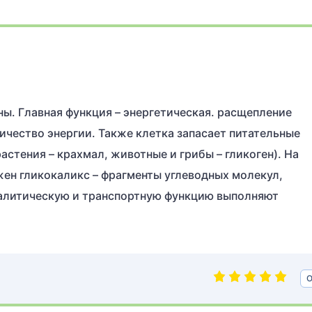
ны. Главная функция – энергетическая. расщепление
чество энергии. Также клетка запасает питательные
астения – крахмал, животные и грибы – гликоген). На
ен гликокаликс – фрагменты углеводных молекул,
алитическую и транспортную функцию выполняют
О