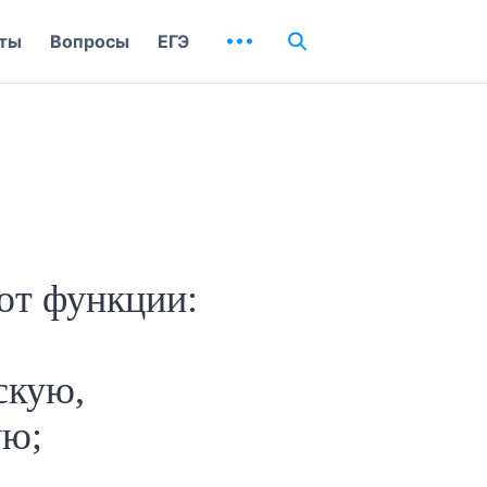
ты
Вопросы
ЕГЭ
ют функции:
скую,
ую;