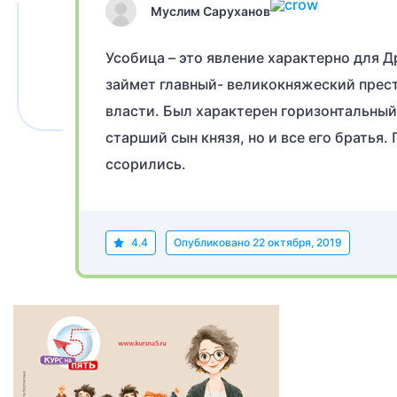
Муслим Саруханов
Усобица – это явление характерно для Др
займет главный- великокняжеский прест
власти. Был характерен горизонтальный
старший сын князя, но и все его братья.
ссорились.
4.4
Опубликовано
22 октября, 2019