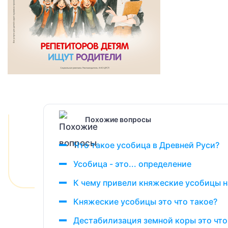
Похожие вопросы
Что такое усобица в Древней Руси?
Усобица - это... определение
К чему привели княжеские усобицы н
Княжеские усобицы это что такое?
Дестабилизация земной коры это что