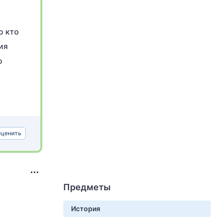
о кто
ия
о
ценить
Предметы
История