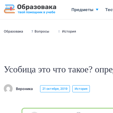
Предметы
Тес
Образовака
❓
Вопросы
🏺
История
Усобица это что такое? опр
Вероника
21 октября, 2019
История