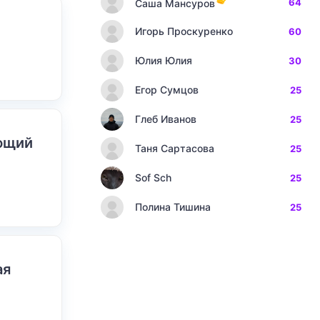
64
Саша Мансуров
Игорь Проскуренко
60
Юлия Юлия
30
Егор Сумцов
25
Глеб Иванов
25
ающий
Таня Сартасова
25
Sof Sch
25
Полина Тишина
25
ая