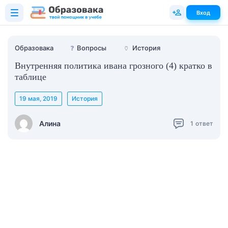
Вход
Образовака
❓
Вопросы
🏺
История
Внутренняя политика ивана грозного (4) кратко в
таблице
19 мая, 2019
История
Алина
1
ответ