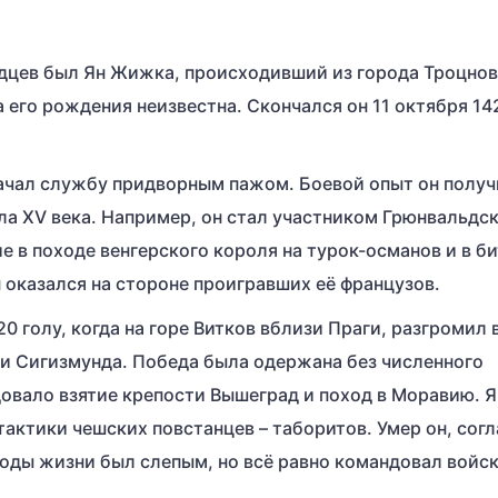
цев был Ян Жижка, происходивший из города Троцнов
а его рождения неизвестна. Скончался он 11 октября 14
ачал службу придворным пажом. Боевой опыт он получ
ала XV века. Например, он стал участником Грюнвальдс
ие в походе венгерского короля на турок-османов и в б
н оказался на стороне проигравших её французов.
0 голу, когда на горе Витков вблизи Праги, разгромил 
 Сигизмунда. Победа была одержана без численного
довало взятие крепости Вышеград и поход в Моравию. Я
актики чешских повстанцев – таборитов. Умер он, сог
годы жизни был слепым, но всё равно командовал войс