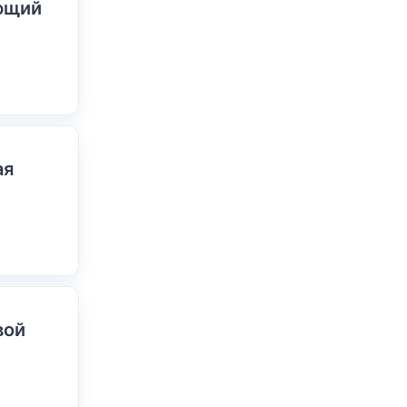
ающий
ая
вой