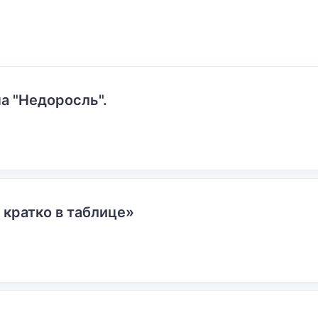
а "Недоросль".
 кратко в таблице»