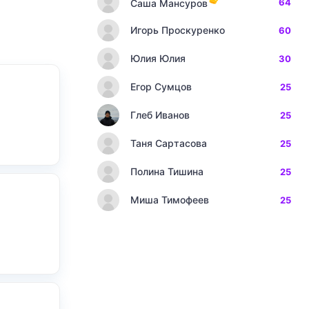
64
Саша Мансуров
Игорь Проскуренко
60
Юлия Юлия
30
Егор Сумцов
25
Глеб Иванов
25
Таня Сартасова
25
Полина Тишина
25
Миша Тимофеев
25