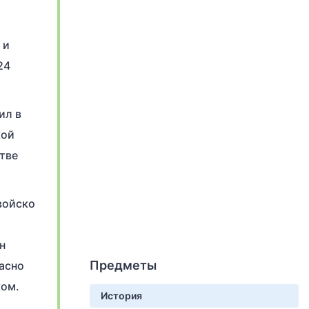
 и
24
ил в
кой
итве
войско
н
Предметы
ласно
ком.
История