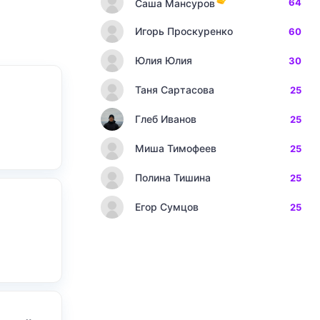
64
Саша Мансуров
Игорь Проскуренко
60
Юлия Юлия
30
Таня Сартасова
25
Глеб Иванов
25
Миша Тимофеев
25
Полина Тишина
25
Егор Сумцов
25