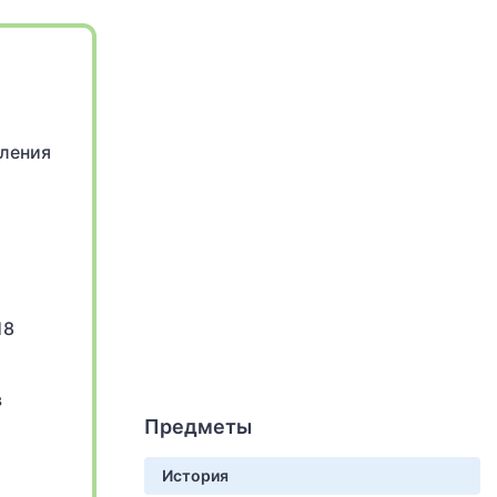
вления
18
в
Предметы
История