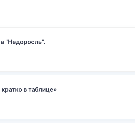
а "Недоросль".
 кратко в таблице»