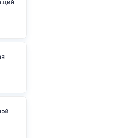
ающий
ая
вой