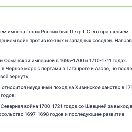
атем императором России был Пётр I. С его правлением
едением войн против южных и западных соседей. Напра
 Османской империей в 1695-1700 и 1710-1711 годах.
 в Чёрное море с портами в Таганроге и Азове, но после
всё вернуть;
 относится неудачный поход на Хивинское ханство в 17
 годов;
Северная война 1700-1721 годов со Швецией за выход 
осольство 1697-1698 годов и последующее развитие