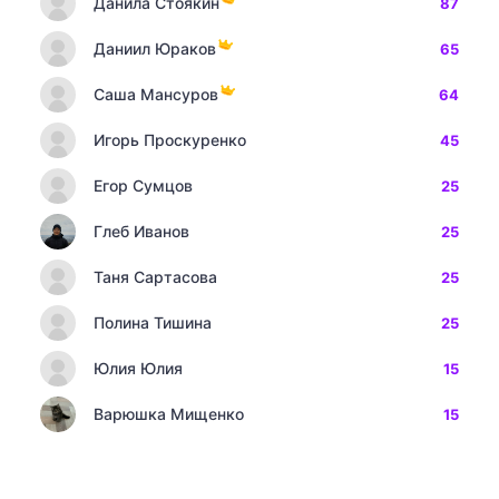
Данила Стоякин
87
Даниил Юраков
65
Саша Мансуров
64
Игорь Проскуренко
45
Егор Сумцов
25
Глеб Иванов
25
Таня Сартасова
25
Полина Тишина
25
Юлия Юлия
15
Варюшка Мищенко
15