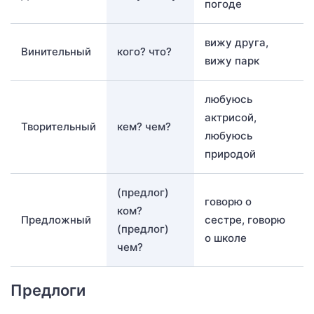
погоде
вижу друга,
Винительный
кого? что?
вижу парк
любуюсь
актрисой,
Творительный
кем? чем?
любуюсь
природой
(предлог)
говорю о
ком?
Предложный
сестре, говорю
(предлог)
о школе
чем?
Предлоги