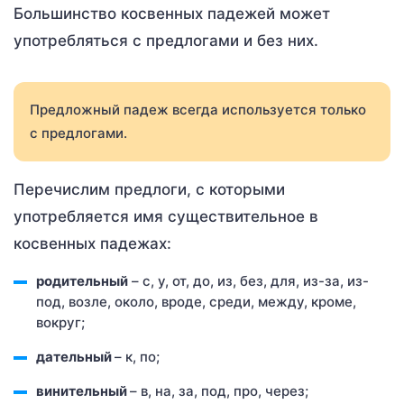
Большинство косвенных падежей может
употребляться с предлогами и без них.
Предложный падеж всегда используется только
с предлогами.
Перечислим предлоги, с которыми
употребляется имя существительное в
косвенных падежах:
родительный
– с, у, от, до, из, без, для, из-за, из-
под, возле, около, вроде, среди, между, кроме,
вокруг;
дательный
– к, по;
винительный
– в, на, за, под, про, через;