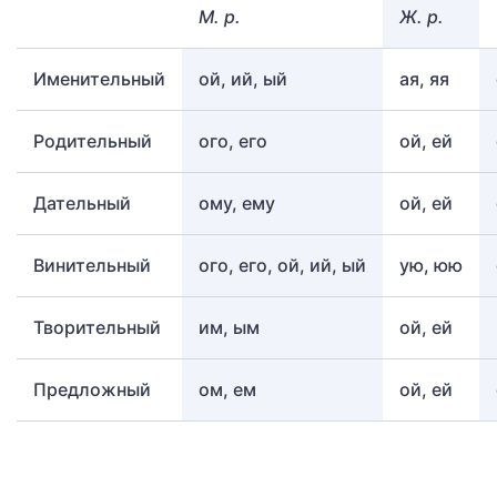
М. р.
Ж. р.
Именительный
ой, ий, ый
ая, яя
Родительный
ого, его
ой, ей
Дательный
ому, ему
ой, ей
Винительный
ого, его, ой, ий, ый
ую, юю
Творительный
им, ым
ой, ей
Предложный
ом, ем
ой, ей