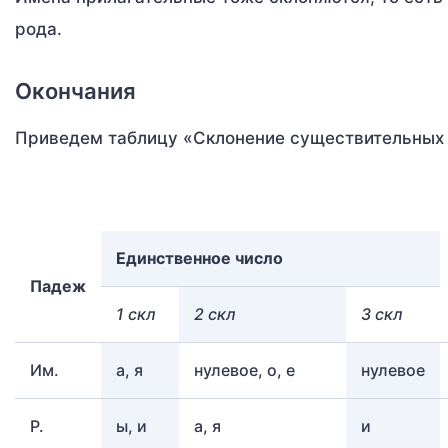
рода.
Окончания
Приведем таблицу «Склонение существительных 
Единственное число
Падеж
1 скл
2 скл
3 скл
Им.
а, я
нулевое, о, е
нулевое
Р.
ы, и
а, я
и