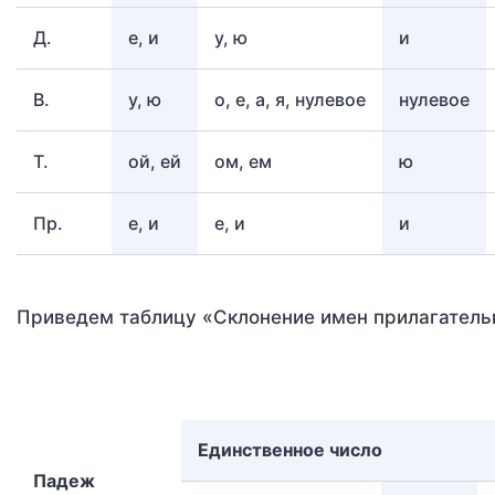
Д.
е, и
у, ю
и
В.
у, ю
о, е, а, я, нулевое
нулевое
Т.
ой, ей
ом, ем
ю
Пр.
е, и
е, и
и
Приведем таблицу «Склонение имен прилагатель
Единственное число
Падеж