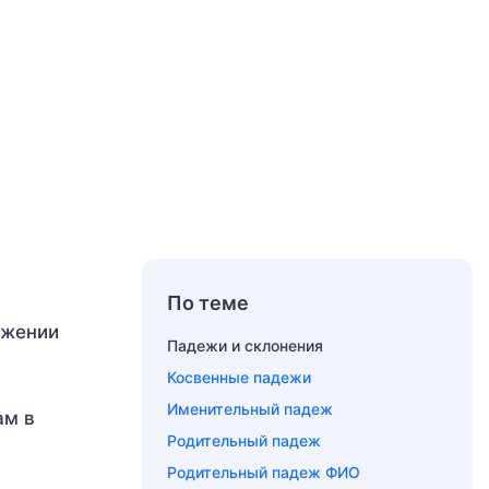
По теме
ожении
Падежи и склонения
Косвенные падежи
Именительный падеж
ам в
Родительный падеж
Родительный падеж ФИО