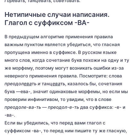
Горевать, танцевать, советовать.
Нетипичные случаи написания.
Глагол с суффиксом -ВА-
В предыдущем алгоритме применения правила
важным пунктом является убедиться, что гласная
пропущена именно в суффиксе. В русском языке
много слов, когда сочетание букв похожи на одну и ту
же морфему, поэтому могут возникать ошибки из-за
неверного применения правила. Посмотрите: слова
преодол
ева
ть и танц
ева
ть
, казалось бы, сочетания
букв —ева-, значит одинаковые морфемы, но если мы
проверим инфинитивом, то увидим, что в слове
преодоле-ва-ть — преодол-е-ть
два суффикса: -е- и
-ва-.
Если вы убедились, что перед вами глагол с
суффиксом -ва-, то перед ним пишите ту же гласную,