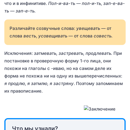
что и в инфинитиве.
Пол-и-ва-ть — пол-и-ть, зап-е-ва-
ть — зап-е-ть.
Различайте созвучные слова:
увещевать
— от
слова
весть
,
усовещивать
— от слова
совесть.
Исключения:
затмевать, застревать, продлевать.
При
постановке в проверочную форму 1-го лица, они
похожи на глаголы с -иваю, но на самом деле их
форма не похожа ни на одну из вышеперечисленных:
я продлю, я затмлю, я застряну
. Поэтому запоминаем
их правописание.
Что мы узнали?