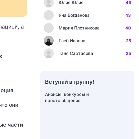
Юлия Юлия
45
Яна Богданова
43
нацией, а
Мария Плотникова
40
Глеб Иванов
25
Таня Сартасова
25
х
Вступай в группу!
моция.
Анонсы, конкурсы и
просто общение
что они
ые части