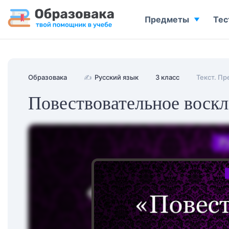
Предметы
Тес
Образовака
✍
Русский язык
3 класс
Текст. П
Повествовательное воск