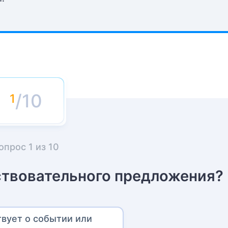
/10
опрос
1
из
10
ствовательного предложения?
твует о событии или