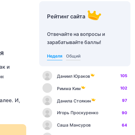
Рейтинг сайта
Отвечайте на вопросы и
зарабатывайте баллы!
ия
Неделя
Общий
ак и
105
Даниил Юраков
он
102
Римма Ким
алее. И,
97
Данила Стоякин
Игорь Проскуренко
90
Саша Мансуров
64