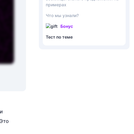
примерах
Что мы узнали?
Бонус
Тест по теме
и
Это