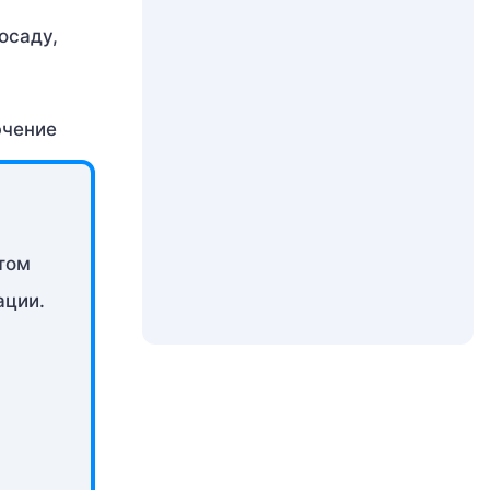
осаду,
том
ации.