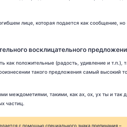
гибшем лице, которая подается как сообщение, но
тельного восклицательного предложен
ь как положительные (радость, удивление и т.п.), т
 произнесении такого предложения самый высокий т
 междометиями, такими, как ах, ох, ух ты и так д
ых частиц.
едается с помощью специального знака препинания –