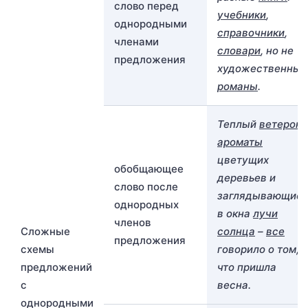
слово перед
учебники
,
однородными
справочники
,
членами
словари
, но не
предложения
художественные
романы
.
Теплый
ветерок
,
ароматы
цветущих
обобщающее
деревьев и
слово после
заглядывающие
однородных
в окна
лучи
членов
Сложные
солнца
–
все
предложения
схемы
говорило о том,
предложений
что пришла
с
весна.
однородными