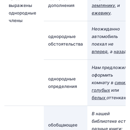
выражены
дополнения
землянику
, и
однородные
ежевику
.
члены
Неожиданно
однородные
автомобиль
обстоятельства
поехал не
вперед
, а
назад
.
Нам предложили
оформить
однородные
комнату в
синих
,
определения
голубых
или
белых
оттенках.
В нашей
библиотеке есть
обобщающее
разные
книги
: