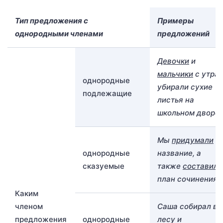
Тип предложения с
Примеры
однородными членами
предложений
Девочки
и
мальчики
с утра
однородные
убирали сухие
подлежащие
листья на
школьном дворе.
Мы
придумали
однородные
название, а
сказуемые
также
составили
план сочинения.
Каким
членом
Саша собирал в
предложения
однородные
лесу и