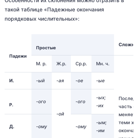
Особенности их склонения можно отразить в
такой таблице «Падежные окончания
порядковых числительных»:
Сложны
Простые
Падежи
М. р.
Ж.р.
Ср.р.
Мн. ч.
И.
-ый
-ая
-ое
-ые
-ых;
Послед
-ого
-ого
Р.
-их
часть с
-ой
меняетс
-ым;
теми же
Д.
-ому
-ому
-им
окончан