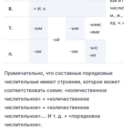
как и п
числите
В.
= И. п.
м., ж., ср
ед. ч. и 
-ыми;
Т.
-ым
-ым
-ими
-ой
-ых;
-ом
-ом
П.
-их
Примечательно, что составные порядковые
числительные имеют строение, которое может
соответствовать схеме: «количественное
числительное» + «количественное
числительное» + «количественное
числительное»…. И т. д. + «порядковое
числительное».