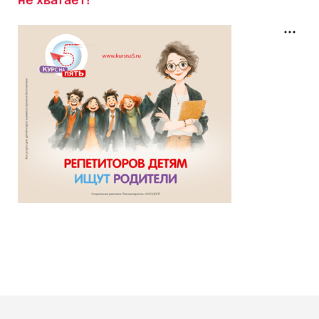
Тест «Премудрый пескарь»
с результатом
7/10
9 минут назад