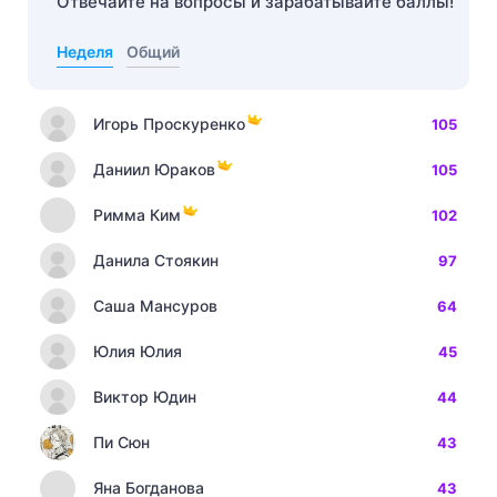
Отвечайте на вопросы и зарабатывайте баллы!
Неделя
Общий
Игорь Проскуренко
105
Даниил Юраков
105
Римма Ким
102
Данила Стоякин
97
Саша Мансуров
64
Юлия Юлия
45
Виктор Юдин
44
Пи Сюн
43
Яна Богданова
43