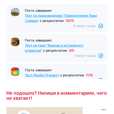
Гость завершил
Тест «После бала»
с результатом
5/10
5 минут назад
Гость завершил
Тест по произведению "Приключения Тома
Сойера"
с результатом
13/13
6 минут назад
Гость завершил
Тест на тему "Компас и история его
открытия"
с результатом
3/5
7 минут назад
Гость завершил
Не подошло? Напиши в комментариях, чего
Тест Дроби (5 класс)
с результатом
7/10
не хватает!
7 минут назад