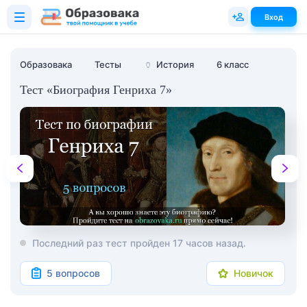
Вход
Образовака
Тесты
🏺
История
6 класс
Тест «Биография Генриха 7»
Последний раз тест пройден 17 часов назад.
5 вопросов
Новичок