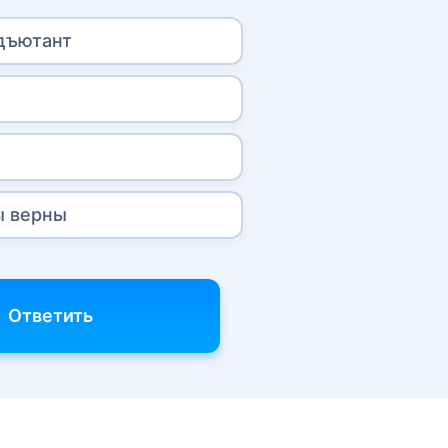
дъютант
ы верны
Ответить