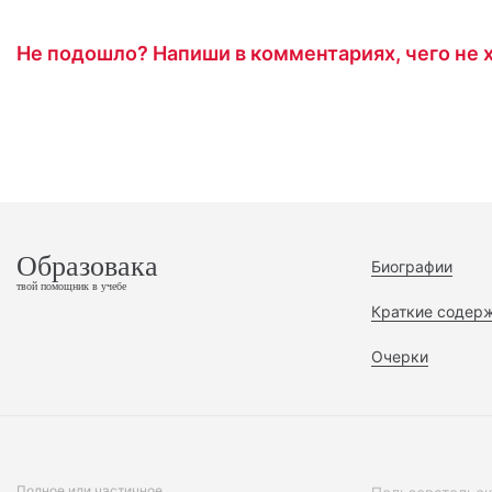
Не подошло? Напиши в комментариях, чего не х
Образовака
Биографии
твой помощник в учебе
Краткие содер
Очерки
Полное или частичное