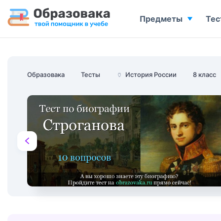
Предметы
Тес
Образовака
Тесты
🏺
История России
8 класс