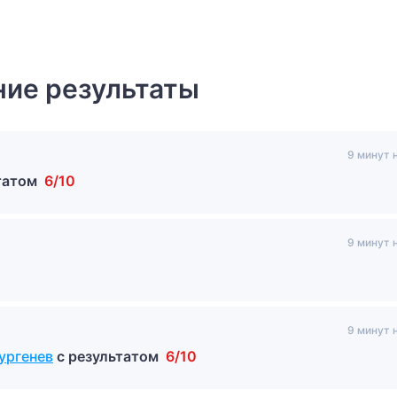
ие результаты
9 минут 
ьтатом
6/10
9 минут 
9 минут 
ургенев
с результатом
6/10