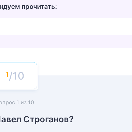
ндуем прочитать:
/10
опрос
1
из
10
Павел Строганов?